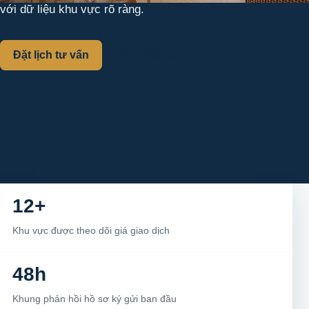
với dữ liệu khu vực rõ ràng.
Đặt lịch tư vấn
Xem dịch vụ
12+
Khu vực được theo dõi giá giao dịch
48h
Khung phản hồi hồ sơ ký gửi ban đầu